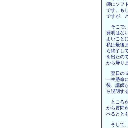
師にソフ
です。も
ですが、
そこで
発明はな
よいこと
私は最後
ら終了し
を出たの
から帰り
翌日の
一生懸命
後、講師
ら説明す
ところ
から質問
べるとと
そして