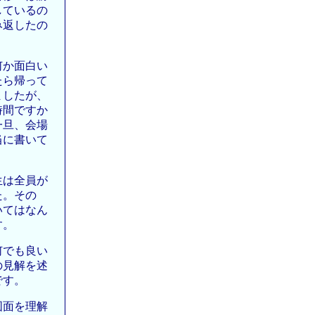
しているの
み返したの
何か面白い
たら帰って
ましたが、
時間ですか
一旦、会場
当に書いて
生は全員が
た。その
いてはなん
す。
何でも良い
の見解を述
です。
図面を理解