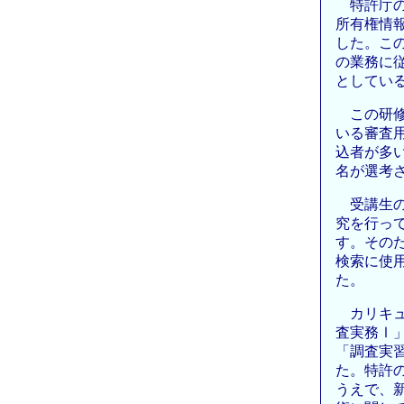
特許庁
所有権情
した。こ
の業務に
としてい
この研
いる審査
込者が多
名が選考
受講生
究を行っ
す。その
検索に使
た。
カリキ
査実務Ⅰ
「調査実
た。特許
うえで、