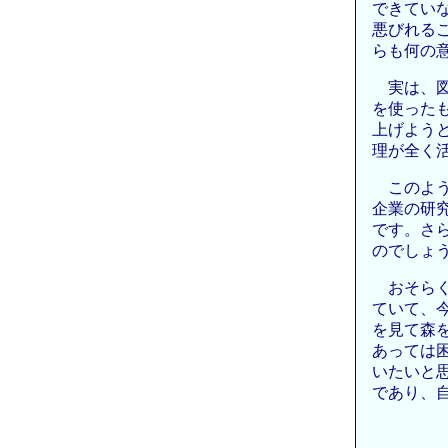
できてい
悪びれる
らも何の
実は、
を使った
上げよう
理が全く
このよ
企業の研
です。さ
のでしょ
おそら
ていて、
を見て森
あっては
いたいと
であり、