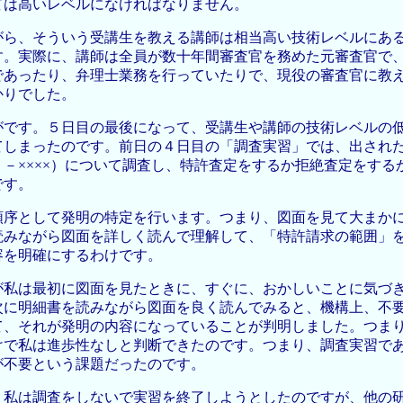
ては高いレベルになければなりません。
がら、そういう受講生を教える講師は相当高い技術レベルにあ
す。実際に、講師は全員が数十年間審査官を務めた元審査官で
であったり、弁理士業務を行っていたりで、現役の審査官に教
かりでした。
がです。５日目の最後になって、受講生や講師の技術レベルの
てしまったのです。前日の４日目の「調査実習」では、出され
１－××××）について調査し、特許査定をするか拒絶査定をする
です。
順序として発明の特定を行います。つまり、図面を見て大まか
読みながら図面を詳しく読んで理解して、「特許請求の範囲」
容を明確にするわけです。
が私は最初に図面を見たときに、すぐに、おかしいことに気づ
次に明細書を読みながら図面を良く読んでみると、機構上、不
て、それが発明の内容になっていることが判明しました。つま
けで私は進歩性なしと判断できたのです。つまり、調査実習で
が不要という課題だったのです。
、私は調査をしないで実習を終了しようとしたのですが、他の