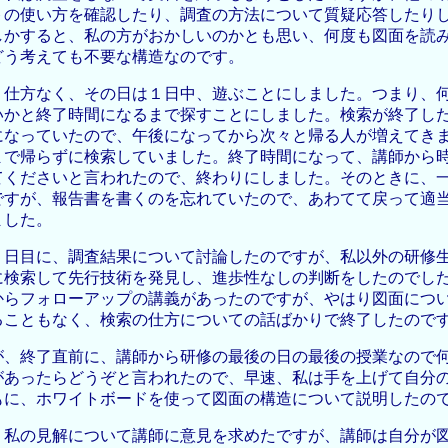
トの使い方を確認したり、調査の方法について質疑応答したり
しかすると、私の方がおかしいのかとも思い、何度も図面を読
どう考えても不要な構造なのです。
、仕方なく、その日は１日中、遊ぶことにしました。つまり、
いかと終了時間になるまで探すことにしました。検索が終了し
になっていたので、午後になってから次々と帰る人が増えてき
まで帰らずに検索していました。終了時間になって、講師から
てくださいと言われたので、終わりにしました。そのときに、
ですが、報告書を書くのを忘れていたので、あわてて戻って適
ました。
５日目に、調査結果について討論したのですが、私以外の研修
に検索して先行技術を発見し、進歩性なしの判断をしたのでし
からフォローアップの講義があったのですが、やはり図面につ
ることもなく、検索の仕方についての話ばかりで終了したので
が、終了直前に、講師から研修の最後の日の最後の授業なので
があったらどうぞと言われたので、早速、私は手を上げて自分
もに、ホワイトボードを使って図面の構造について説明したの
、私の見解について講師に意見を求めたですが、講師は自分が