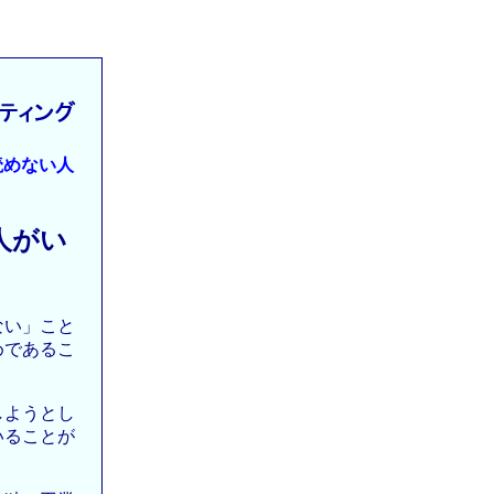
読めない人
人がい
ない」こと
めであるこ
しようとし
いることが