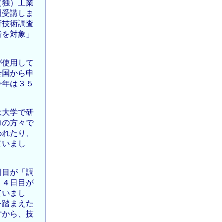
（独）工業
週受講しま
行技術調査
者を対象」
が使用して
全国から申
今年は３５
は大学で研
ロの方々で
われたり、
ていまし
日目が「調
、４日目が
ていまし
を踏まえた
すから、技