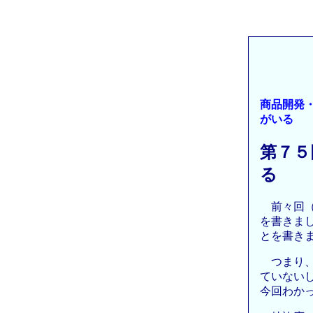
商品開発
がいる
第７５
る
前々回
を書きま
とを書き
つまり
ていない
今回わか