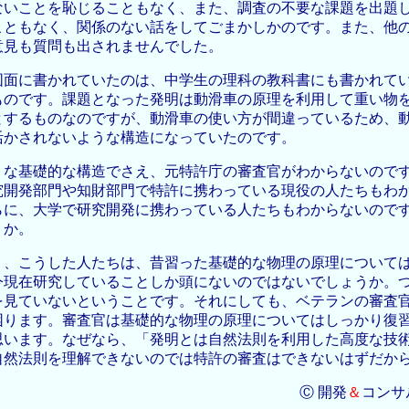
ないことを恥じることもなく、また、調査の不要な課題を出題
こともなく、関係のない話をしてごまかしかのです。また、他
意見も質問も出されませんでした。
図面に書かれていたのは、中学生の理科の教科書にも書かれて
ものです。課題となった発明は動滑車の原理を利用して重い物
とするものなのですが、動滑車の使い方が間違っているため、
活かされないような構造になっていたのです。
うな基礎的な構造でさえ、元特許庁の審査官がわからないので
究開発部門や知財部門で特許に携わっている現役の人たちもわ
らに、大学で研究開発に携わっている人たちもわからないので
うか。
く、こうした人たちは、昔習った基礎的な物理の原理について
今現在研究していることしか頭にないのではないでしょうか。
を見ていないということです。それにしても、ベテランの審査
困ります。審査官は基礎的な物理の原理についてはしっかり復
思います。なぜなら、「発明とは自然法則を利用した高度な技
自然法則を理解できないのでは特許の審査はできないはずだか
Ⓒ 開発
＆
コンサ