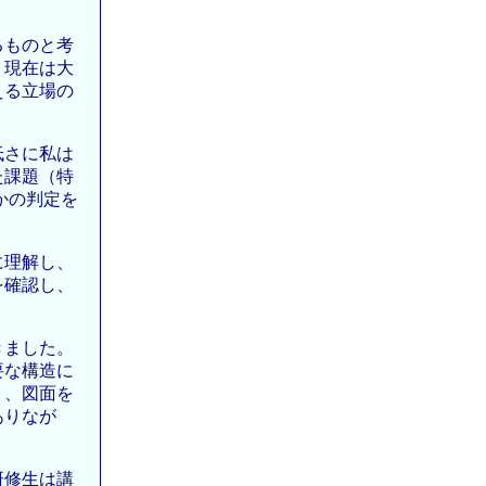
るものと考
、現在は大
える立場の
低さに私は
た課題（特
かの判定を
に理解し、
を確認し、
きました。
要な構造に
り、図面を
ありなが
研修生は講