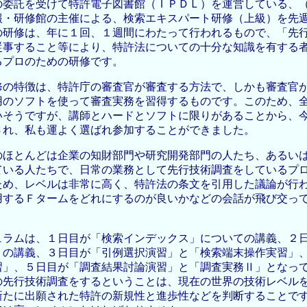
の委託を受けて特許電子図書館（ＩＰＤＬ）を運営している、
報・研修館の主催による、検索エキスパート研修（上級）を先
の研修は、年に１回、１週間にわたって行われるもので、「先
従事すること等により、特許法についての十分な知識を有する
るプロのための研修です。
修の特徴は、特許庁の審査官が審査する方法で、しかも審査官
用のソフトを使って審査実務を習得するものです。このため、
いそうですが、講師とハードとソフトに限りがあることから、
され、私も運よく選ばれ参加することができました。
のほとんどは企業の知財部門や研究開発部門の人たち、あるい
ている人たちで、日常の業務として先行技術調査をしているプ
ため、レベルは非常に高く、特許法の条文を引用した議論が行
用するＦタームをどれにするのが良いかなどの会話が飛び交っ
ュラムは、１日目が「検索インデックス」についての講義、２
」の講義、３日目が「引例選択演習」と「検索端末操作実習」
習」、５日目が「調査結果討論演習」と「調査実務Ⅱ」となっ
の先行技術調査をするということは、現在の世界の技術レベル
新たに出願された特許の新規性と進歩性などを判断することで