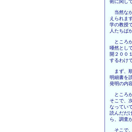
術に関し
当然な
えられま
学の教授
人たちば
ところ
唖然とし
開２００
するわけ
まず、
明細書を
発明の内
ところ
そこで、
なってい
読んだだ
ら、調査
そこで