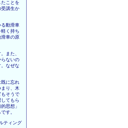
したことを
の受講生か
いる動滑車
を軽く持ち
動滑車の原
す。また、
からないの
す。なぜな
は既に忘れ
つまり、木
官もそうで
習してもら
術的思想」
らです。
ルティング