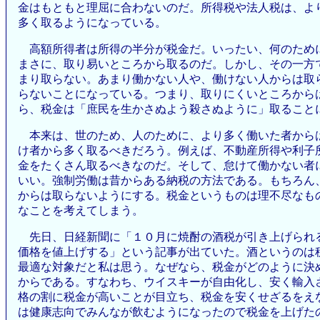
金はもともと理屈に合わないのだ。所得税や法人税は、よ
多く取るようになっている。
高額所得者は所得の半分が税金だ。いったい、何のため
まさに、取り易いところから取るのだ。しかし、その一方
まり取らない。あまり働かない人や、働けない人からは取
らないことになっている。つまり、取りにくいところから
ら、税金は「庶民を生かさぬよう殺さぬように」取ること
本来は、世のため、人のために、より多く働いた者から
け者から多く取るべきだろう。例えば、不動産所得や利子
金をたくさん取るべきなのだ。そして、怠けて働かない者
いい。強制労働は昔からある納税の方法である。もちろん
からは取らないようにする。税金というものは理不尽なも
なことを考えてしまう。
先日、日経新聞に「１０月に焼酎の酒税が引き上げられ
価格を値上げする」という記事が出ていた。酒というのは
最適な対象だと私は思う。なぜなら、税金がどのように決
からである。すなわち、ウイスキーが自由化し、安く輸入
格の割に税金が高いことが目立ち、税金を安くせざるをえ
は健康志向でみんなが飲むようになったので税金を上げた