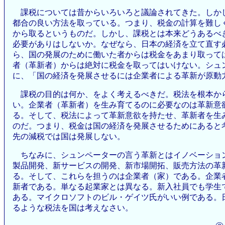
課税については昔からいろいろと議論されてきた。しか
都合の良い方法を取っている。つまり、税金の計算を難し
から取るというものだ。しかし、課税とは本来どうあるべ
必要がありはしないか。なぜなら、日本の経済を立て直す
ら、国の発展のために働いた者からは税金をあまり取って
者（革新者）からは絶対に税金を取ってはいけない。シュ
に、「国の経済を発展させるには企業者による革新が原動
課税の目的は何か、をよく考えるべきだ。税法を根本か
い。企業者（革新者）を生み育てるのに必要なのは革新意
る。そして、税法によって革新意欲を持たせ、革新者を生
のだ。つまり、税金は国の経済を発展させるためにあると
先の減税では国は発展しない。
ちなみに、シュンペーターの言う革新とはイノベーショ
製品開発、新サービスの開発、新市場開拓、販売方法の革
る。そして、これらを担うのは企業者（家）である。企業
新者である。単なる起業家とは異なる。新入社員でも学生
ある。マイクロソフトのビル・ゲイツ氏がいい例である。
るような税法を国は考えなさい。