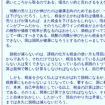
易いところから取るのである。場当たり的と言わざるをえ
焼酎の売り上げが伸びたのは健康志向のためであるが、
は下げないだろう。しかし、税金が上がれば各社は価格を
売り上げが落ちれば、また税金を下げるかもしれない。現
インがブームだから、そのうちに赤ワインの税金が上がる
の種類や価格で税率が異なるのはおかしい。酒税はすべて
じて一律にすべきである。焼酎の消費が伸びたから税金を
できない。国は国民が健康になろうとするのをじゃまして
る。
脱税が減らないのは、課税の仕方も税金の使い方も理屈
からであろう。それだけではない。税法を知っている人は
らない人は安くできないようになっているのも原因の１つ
算は面倒で難しい計算をしなければならないうえ、自己申
しかも、税金を少なく払えばそれがばれて脱税になるが
税務署にもわからないようになっている。要するに、国に
だ。本来、自己申告制としている以上、税金の計算は誰に
である。そのうえ、簡単に計算できなければならない。そ
こと自体がおかしい。したがって、現在のやり方は矛盾し
までは永久に脱税は減らないだろう。