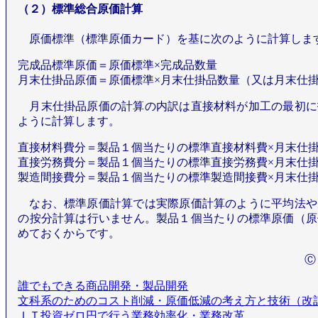
（２）標準総合原価計算
原価標準（標準原価カード）を基に次のように計算しま
完成品標準原価＝原価標準×完成品数量
月末仕掛品原価＝原価標準×月末仕掛品数量（又は月末仕
月末仕掛品原価の計算の内訳は直接材料が加工の最初に
ように計算します。
直接材料費分＝製品１個当たりの標準直接材料費×月末仕
直接労務費分＝製品１個当たりの標準直接労務費×月末仕
製造間接費分＝製品１個当たりの標準製造間接費×月末仕
なお、標準原価計算では実際原価計算のように平均法や
の按分計算は行いません。製品１個当たりの標準原価（原
めておくからです。
Ⓒ
誰でもできる商品開発・製品開発
文科系のためのコスト削減・原価低減の考え方と技術（改
ＩＴ投資ゼロ円で行う業務効率化・業務改革