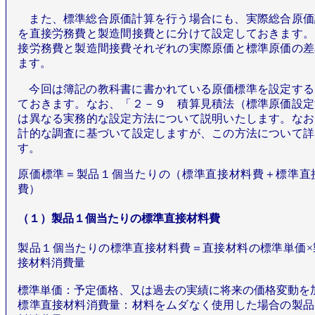
また、標準総合原価計算を行う場合にも、実際総合原価
を直接労務費と製造間接費とに分けて設定しておきます。
接労務費と製造間接費それぞれの実際原価と標準原価の差
ます。
今回は簿記の教科書に書かれている原価標準を設定する
ておきます。なお、「２－９ 積算見積法（標準原価設定
は異なる実務的な設定方法について説明いたします。なお
計的な調査に基づいて設定しますが、この方法について詳
す。
原価標準＝製品１個当たりの（標準直接材料費＋標準直
費）
（１）製品１個当たりの標準直接材料費
製品１個当たりの標準直接材料費＝直接材料の標準単価×
接材料消費量
標準単価：予定価格、又は過去の実績に将来の価格変動を
標準直接材料消費量：材料をムダなく使用した場合の製品