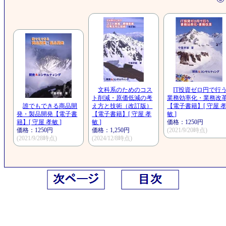
文科系のためのコス
IT投資ゼロ円で行
ト削減・原価低減の考
業務効率化・業務改
誰でもできる商品開
え方と技術（改訂版）
【電子書籍】[ 守屋 
発・製品開発【電子書
【電子書籍】[ 守屋 孝
敏 ]
籍】[ 守屋 孝敏 ]
敏 ]
価格：1250円
価格：1250円
価格：1,250円
(2021/9/20時点)
(2021/9/28時点)
(2024/12/8時点)